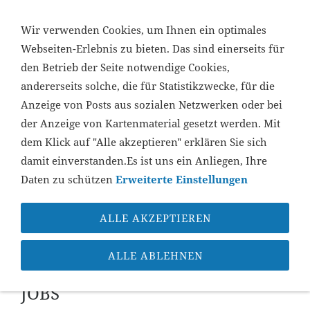
...
Wir verwenden Cookies, um Ihnen ein optimales
Webseiten-Erlebnis zu bieten. Das sind einerseits für
den Betrieb der Seite notwendige Cookies,
NAVIGATION ÖFFNEN
andererseits solche, die für Statistikzwecke, für die
Anzeige von Posts aus sozialen Netzwerken oder bei
der Anzeige von Kartenmaterial gesetzt werden. Mit
dem Klick auf "Alle akzeptieren" erklären Sie sich
damit einverstanden.Es ist uns ein Anliegen, Ihre
Daten zu schützen
Erweiterte Einstellungen
ALLE AKZEPTIEREN
Sie sind hier:
Startseite
»
Jobs
Jobs in Remscheid
ALLE ABLEHNEN
JOBS